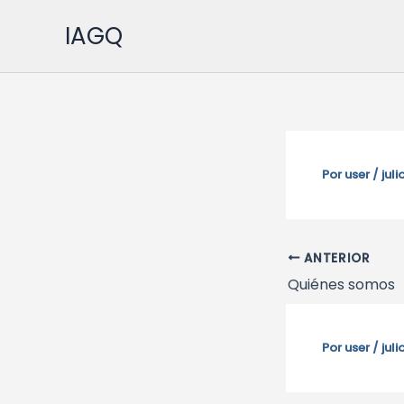
Ir
IAGQ
al
contenido
Por
user
/
juli
ANTERIOR
Quiénes somos
Por
user
/
juli